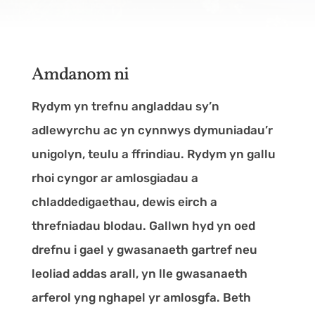
Amdanom ni
Rydym yn trefnu angladdau sy’n
adlewyrchu ac yn cynnwys dymuniadau’r
unigolyn, teulu a ffrindiau. Rydym yn gallu
rhoi cyngor ar amlosgiadau a
chladdedigaethau, dewis eirch a
threfniadau blodau. Gallwn hyd yn oed
drefnu i gael y gwasanaeth gartref neu
leoliad addas arall, yn lle gwasanaeth
arferol yng nghapel yr amlosgfa. Beth