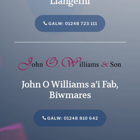
Llangefni
GALW: 01248 723 111
John O Williams a’i Fab,
Biwmares
GALW: 01248 810 642