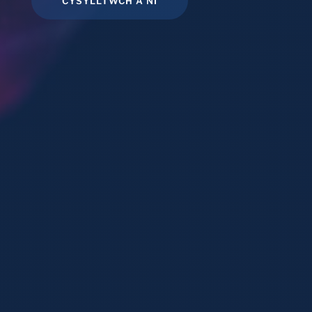
CYSYLLTWCH Â NI