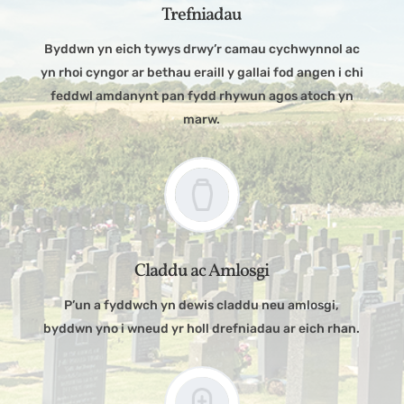
Trefniadau
Byddwn yn eich tywys drwy’r camau cychwynnol ac
yn rhoi cyngor ar bethau eraill y gallai fod angen i chi
feddwl amdanynt pan fydd rhywun agos atoch yn
marw.
Claddu ac Amlosgi
P’un a fyddwch yn dewis claddu neu amlosgi,
byddwn yno i wneud yr holl drefniadau ar eich rhan.