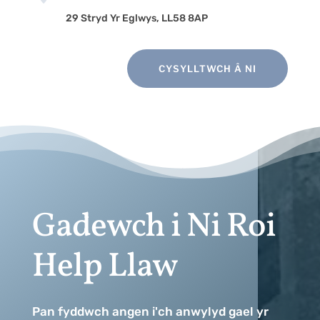
29 Stryd Yr Eglwys, LL58 8AP
CYSYLLTWCH Â NI
Gadewch i Ni Roi
Help Llaw
Pan fyddwch angen i'ch anwylyd gael yr