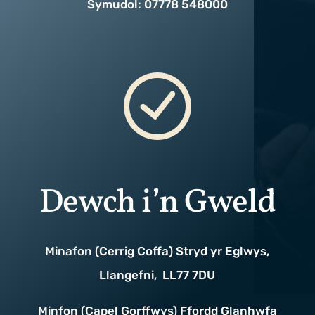
Symudol: 07778 548000
Dewch i’n Gweld
Minafon (Cerrig Coffa) Stryd yr Eglwys,
Llangefni, LL77 7DU
Minfon (Capel Gorffwys) Ffordd Glanhwfa