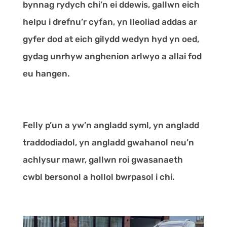
bynnag rydych chi’n ei ddewis, gallwn eich
helpu i drefnu’r cyfan, yn lleoliad addas ar
gyfer dod at eich gilydd wedyn hyd yn oed,
gydag unrhyw anghenion arlwyo a allai fod
eu hangen.
Felly p’un a yw’n angladd syml, yn angladd
traddodiadol, yn angladd gwahanol neu’n
achlysur mawr, gallwn roi gwasanaeth
cwbl bersonol a hollol bwrpasol i chi.