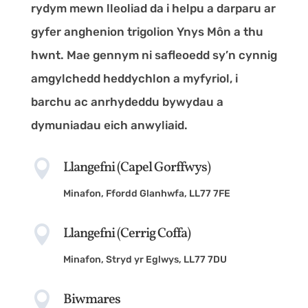
rydym mewn lleoliad da i helpu a darparu ar
gyfer anghenion trigolion Ynys Môn a thu
hwnt. Mae gennym ni safleoedd sy’n cynnig
amgylchedd heddychlon a myfyriol, i
barchu ac anrhydeddu bywydau a
dymuniadau eich anwyliaid.

Llangefni (Capel Gorffwys)
Minafon, Ffordd Glanhwfa, LL77 7FE

Llangefni (Cerrig Coffa)
Minafon, Stryd yr Eglwys, LL77 7DU

Biwmares