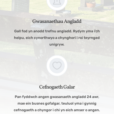
Gwasanaethau Angladd
Gall fod yn anodd trefnu angladd. Rydym yma i’ch
helpu, eich cynorthwyo a chynghori i roi teyrnged
unigryw.
Cefnogaeth Galar
Pan fyddwch angen gwasanaeth angladd 24 awr,
mae ein busnes gofalgar, teuluol yma i gynnig
cefnogaeth a chyngor i chi yn eich amser o angen.