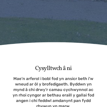
Cysylltwch â ni
Mae’n arferol i bobl fod yn ansicr beth i’w
wneud ar ôl y brofedigaeth. Byddwn yn
mynd â chi drwy’r camau cychwynnol ac
yn rhoi cyngor ar bethau eraill y gallai fod
angen i chi feddwl amdanynt pan fydd
rhywun yn marw.