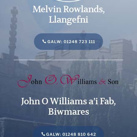
Melvin Rowlands,
Llangefni
GALW: 01248 723 111
John O Williams a’i Fab,
Biwmares
GALW: 01248 810 642