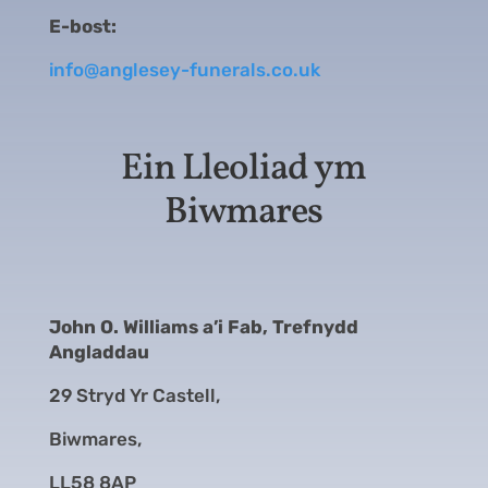
E-bost:
info@anglesey-funerals.co.uk
Ein Lleoliad ym
Biwmares
John O. Williams a’i Fab, Trefnydd
Angladdau
29 Stryd Yr Castell,
Biwmares,
LL58 8AP