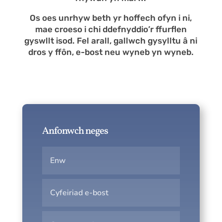
Os oes unrhyw beth yr hoffech ofyn i ni,
mae croeso i chi ddefnyddio’r ffurflen
gyswllt isod. Fel arall, gallwch gysylltu â ni
dros y ffôn, e-bost neu wyneb yn wyneb.
Anfonwch neges