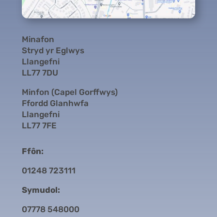
Minafon
Stryd yr Eglwys
Llangefni
LL77 7DU
Minfon (Capel Gorffwys)
Ffordd Glanhwfa
Llangefni
LL77 7FE
Ffôn:
01248 723111
Symudol:
07778 548000