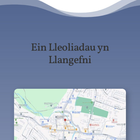
Ein Lleoliadau yn
Llangefni