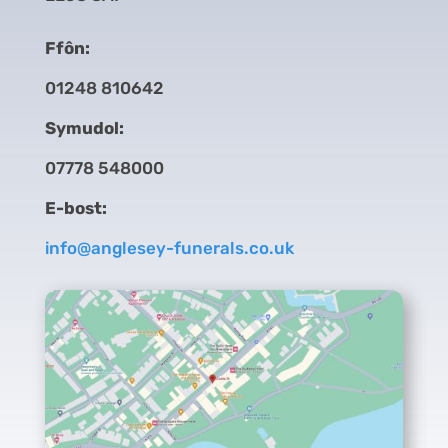
Ffôn:
01248 810642
Symudol:
07778 548000
E-bost:
info@anglesey-funerals.co.uk