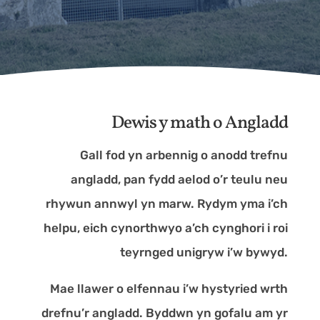
Dewis y math o Angladd
Gall fod yn arbennig o anodd trefnu
angladd, pan fydd aelod o’r teulu neu
rhywun annwyl yn marw. Rydym yma i’ch
helpu, eich cynorthwyo a’ch cynghori i roi
teyrnged unigryw i’w bywyd.
Mae llawer o elfennau i’w hystyried wrth
drefnu’r angladd. Byddwn yn gofalu am yr