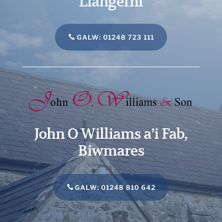
Llangefni
GALW: 01248 723 111
John O Williams a’i Fab,
Biwmares
GALW: 01248 810 642