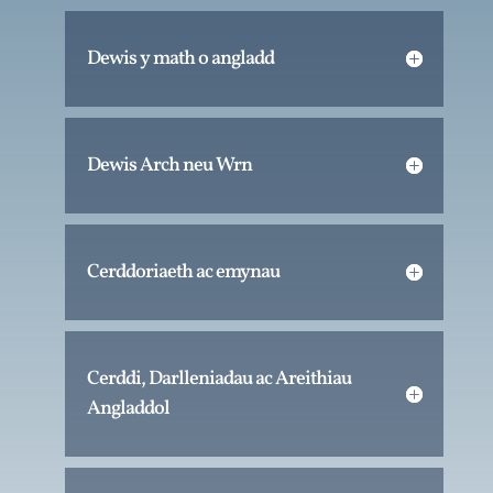
Dewis y math o angladd
Dewis Arch neu Wrn
Cerddoriaeth ac emynau
Cerddi, Darlleniadau ac Areithiau
Angladdol