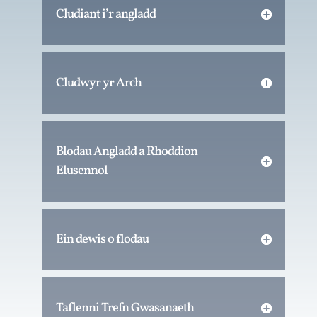
Cludiant i’r angladd
Cludwyr yr Arch
Blodau Angladd a Rhoddion
Elusennol
Ein dewis o flodau
Taflenni Trefn Gwasanaeth