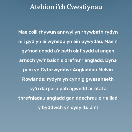
Atebion i’ch Cwestiynau
Mae colli rhywun annwyl yn rhywbeth rydyn
ni i gyd yn ei wynebu yn ein bywydau. Mae’n
gyfnod anodd a’r peth olaf sydd ei angen
arnoch yw’r baich o drefnu’r angladd. Dyna
pam yn Cyfarwyddwr Angladdau Melvin
Rowlands; rydym yn cynnig gwasanaeth
sy’n darparu pob agwedd ar ofal a
threfniadau angladd gan ddechrau o’r eiliad
y byddwch yn cysylltu â ni