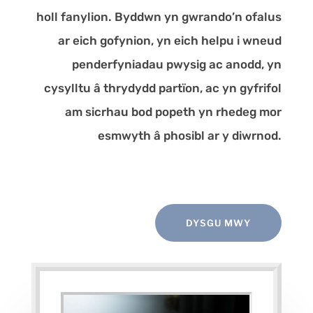
holl fanylion. Byddwn yn gwrando’n ofalus
ar eich gofynion, yn eich helpu i wneud
penderfyniadau pwysig ac anodd, yn
cysylltu â thrydydd partïon, ac yn gyfrifol
am sicrhau bod popeth yn rhedeg mor
esmwyth â phosibl ar y diwrnod.
DYSGU MWY